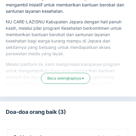
mengambil inisiatif untuk memberikan bantuan berobat dan
santunan layanan kesehatan.
NU CARE-LAZISNU Kabupaten Jepara dengan hati penuh
kasih, melalui pilar program Kesehatan berkomitmen untuk
memberikan bantuan berobat dan santunan layanan
kesehatan bagi warga kurang mampu di Jepara dan
sekitarnya yang berjuang untuk mendapatkan akses
perawatan medis yang layak.
Melalui platform ini, kami menginisiasi kampanye program
untuk mengumpulkan dana guna memberikan bantuan
berobat dan layanan kesehatan kepada warga kurang
Baca selengkapnya ▾
mampu. Dana yang terkumpul akan digunakan untuk:
Biaya Pengobatan
: Mendukung biaya pengobatan
dan perawatan medis untuk mereka yang
membutuhkan, termasuk pembiayaan operasi, obat-
Doa-doa orang baik (3)
obatan, pemeriksaan medis, dan perawatan jangka
panjang.
Santunan Layanan Kesehatan
: Memberikan bantuan
tunai atau santunan bagi keluarga yang kesulitan