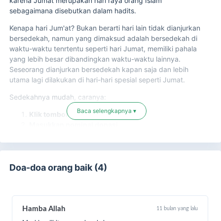
karena Jumat merupakan hari raya orang Islam
sebagaimana disebutkan dalam hadits.
Kenapa hari Jum'at? Bukan berarti hari lain tidak dianjurkan
bersedekah, namun yang dimaksud adalah bersedekah di
waktu-waktu tenrtentu seperti hari Jumat, memiliki pahala
yang lebih besar dibandingkan waktu-waktu lainnya.
Seseorang dianjurkan bersedekah kapan saja dan lebih
utama lagi dilakukan di hari-hari spesial seperti Jumat.
Sedekahnya mudah, caranya:
Baca selengkapnya ▾
Klik tombol “Infaq Sekarang”
Masukkan nominal donasi
Pilih metode pembayaran
Isi data diri
Ikuti langkah pembayaran hingga selesai
Jangan lupa setelah itu bukti bayar konfirmasikan
Doa-doa orang baik (4)
kepada kami melalui nomor WhatsApp
0851-7223-
5511
Hamba Allah
11 bulan yang lalu