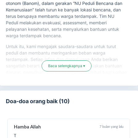
otonom (Banom), dalam gerakan “NU Peduli Bencana dan
Kemanusiaan” telah turun ke banyak lokasi bencana, dan
terus berupaya membantu warga terdampak. Tim NU
Peduli melakukan evakuasi, assessment, memberi
pelayanan kesehatan, serta menyalurkan bantuan untuk
warga terdampak bencana.
Untuk itu, kami mengajak saudara-saudara untuk turut
peduli dan membantu meringankan beban warga
terdampak. Setiap infaq dan donasi yang Anda berikan
sangatlah berarti untuk membantu menyediakan bantuan
Baca selengkapnya ▾
darurat, pemulihan, dan pembangunan kembali bagi korban
bencana, khususnya di wilayah Kabupaten Jepara dan
sekitarnya serta wilayah Indonesia lainnya.
Doa-doa orang baik (10)
Hamba Allah
7 bulan yang lalu
T