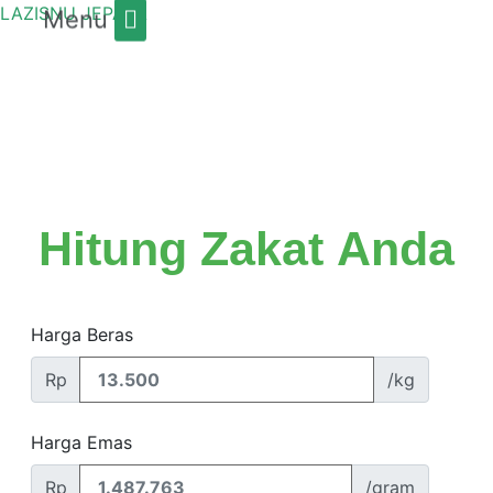
LAZISNU JEPARA
Menu
Hitung
Zakat
Anda
Harga Beras
Rp
/kg
Harga Emas
Rp
/gram