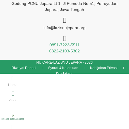
Gedung PCNU Jepara Lt 1, Jl Pemuda No 51, Potroyudan
Jepara, Jawa Tengah
info@lazisnujepara.org
0851-7223-5511
0822-2103-5302
NU CARE-LAZISNU JEPARA - 2026
Riwayat Donasi
Syarat & Ketentuan
Kebijakan Privasi
Disclaimer
Home
Zakat
Infaq Sekarang