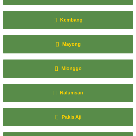
Kembang
Mayong
Mlonggo
Nalumsari
Pakis Aji