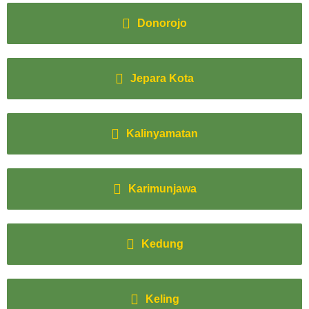
Donorojo
Jepara Kota
Kalinyamatan
Karimunjawa
Kedung
Keling