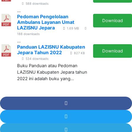
588 downloads
...
Pedoman Pengelolaan
Download
Ambulans Layanan Umat
LAZISNU Jepara
1.69 MB
188 downloads
...
Panduan LAZISNU Kabupaten
Download
Jepara Tahun 2022
827 KB
534 downloads
Buku Panduan atau Pedoman
LAZISNU Kabupaten Jepara tahun
2022 ini adalah buku yang...