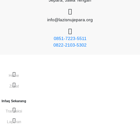
info@lazisnujepara.org
0851-7223-5511
0822-2103-5302
NU CARE-LAZISNU JEPARA - 2026
Riwayat Donasi
Syarat & Ketentuan
Kebijakan Privasi
Disclaimer
Home
Zakat
Infaq Sekarang
Transaksi
Laporan