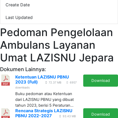
Create Date
19/11/2023
Last Updated
08/01/2024
Pedoman Pengelolaan
Ambulans Layanan
Umat LAZISNU Jepara
Dokumen Lainnya:
Ketentuan LAZISNU PBNU
Download
2023 (Full)
72.37 MB
6957
downloads
Buku pedoman atau Ketentuan
dari LAZISNU PBNU yang dibuat
tahun 2023, berisi 5 Peraturan...
Rencana Strategis LAZISNU
Download
PBNU 2022-2027
93.43 MB