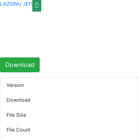
Menu
LAZISNU JEPARA
Download
Version
2023
Download
188
File Size
1.69 MB
File Count
1