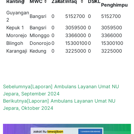
Ranting
MWC
Zakat
Infaq
DSKL
Penghimpuna
Guyangan
Bangsri
0
5152700
0
5152700
2
Kepuk 1
Bangsri
0
3059500
0
3059500
Mororejo
Mlonggo
0
3366000
0
3366000
Blingoh
Donorojo
0
15300100
0
15300100
Karangaji
Kedung
0
3225000
0
3225000
Sebelumnya
[Laporan] Ambulans Layanan Umat NU
Jepara, September 2024
Berikutnya
[Laporan] Ambulans Layanan Umat NU
Jepara, Oktober 2024