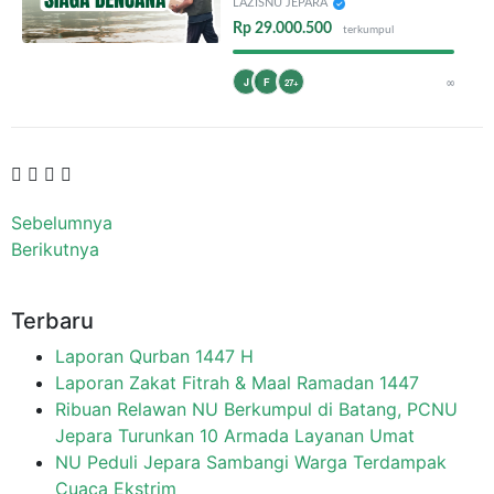
LAZISNU JEPARA
Rp 29.000.500
terkumpul
∞
J
F
27+
Sebelumnya
Berikutnya
Terbaru
Laporan Qurban 1447 H
Laporan Zakat Fitrah & Maal Ramadan 1447
Ribuan Relawan NU Berkumpul di Batang, PCNU
Jepara Turunkan 10 Armada Layanan Umat
NU Peduli Jepara Sambangi Warga Terdampak
Cuaca Ekstrim