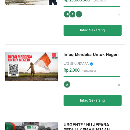
Rp 29.000.500
terkumpul
∞
J
F
27+
Infaq Sekarang
Infaq Merdeka Untuk Negeri
LAZISNU JEPARA
Rp 2.000
terkumpul
∞
A
Infaq Sekarang
URGENT!!! NU JEPARA
PEDULI KEMANUSIAAN