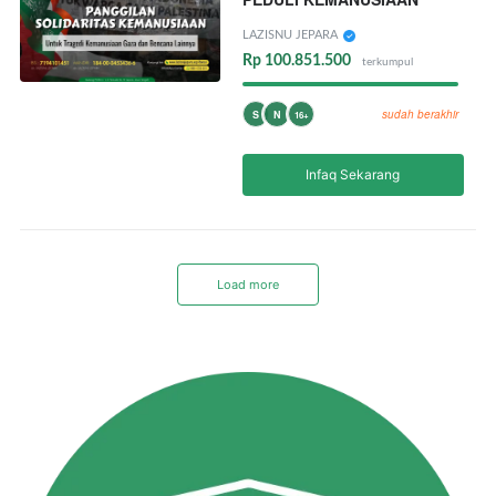
LAZISNU JEPARA
Rp 100.851.500
terkumpul
sudah berakhir
S
N
16+
Infaq Sekarang
Load more