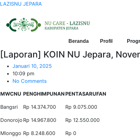
LAZISNU JEPARA
Beranda
Profil
Prog
[Laporan] KOIN NU Jepara, Nov
Januari 10, 2025
10:09 pm
No Comments
MWCNU
PENGHIMPUNAN
PENTASARUFAN
Bangsri
Rp 14.374.700
Rp 9.075.000
Donorojo
Rp 14.967.800
Rp 12.550.000
Mlonggo
Rp 8.248.600
Rp 0