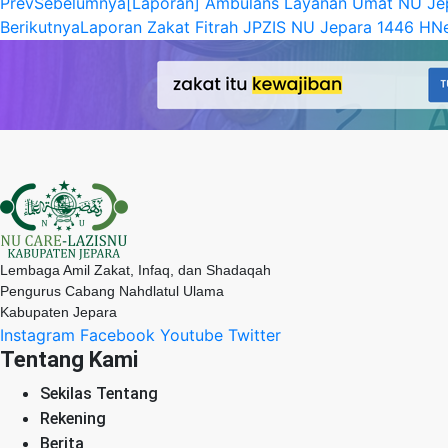
Prev
Sebelumnya
[Laporan] Ambulans Layanan Umat NU Je
Berikutnya
Laporan Zakat Fitrah JPZIS NU Jepara 1446 H
N
Lembaga Amil Zakat, Infaq, dan Shadaqah
Pengurus Cabang Nahdlatul Ulama
Kabupaten Jepara
Instagram
Facebook
Youtube
Twitter
Tentang Kami
Sekilas Tentang
Rekening
Berita