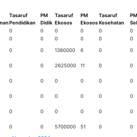
Tasaruf
PM
Tasaruf
PM
Tasaruf
P
nan
Pendidikan
Didik
Ekosos
Ekosos
Kesehatan
Se
0
0
0
0
0
0
0
0
0
0
0
0
0
0
1380000
6
0
0
0
0
2625000
11
0
0
0
0
0
0
0
0
0
0
0
0
0
0
0
0
0
0
0
0
0
0
5700000
51
0
0