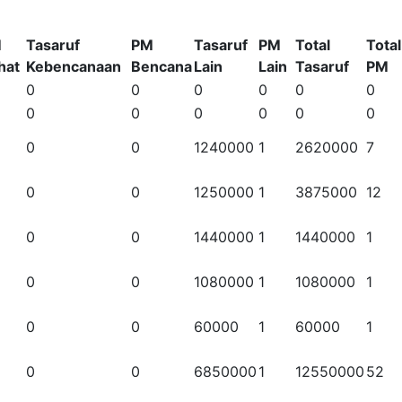
M
Tasaruf
PM
Tasaruf
PM
Total
Total
hat
Kebencanaan
Bencana
Lain
Lain
Tasaruf
PM
0
0
0
0
0
0
0
0
0
0
0
0
0
0
1240000
1
2620000
7
0
0
1250000
1
3875000
12
0
0
1440000
1
1440000
1
0
0
1080000
1
1080000
1
0
0
60000
1
60000
1
0
0
6850000
1
12550000
52