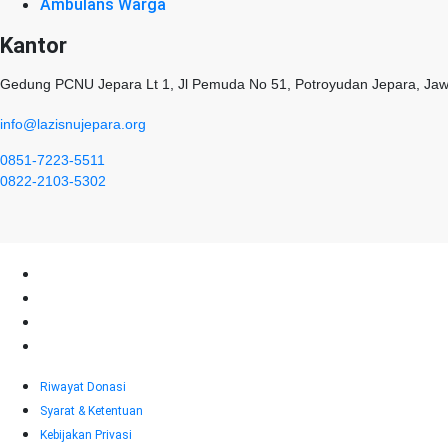
Ambulans Warga
Kantor
Gedung PCNU Jepara Lt 1, Jl Pemuda No 51, Potroyudan Jepara, Ja
info@lazisnujepara.org
0851-7223-5511
0822-2103-5302
NU CARE-LAZISNU JEPARA - 2026
Riwayat Donasi
Syarat & Ketentuan
Kebijakan Privasi
Disclaimer
Riwayat Donasi
Syarat & Ketentuan
Kebijakan Privasi