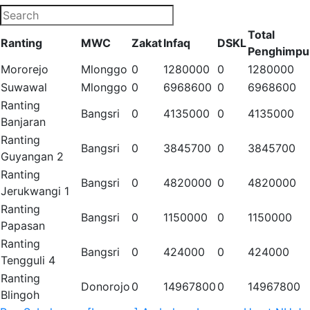
Total
Ranting
MWC
Zakat
Infaq
DSKL
Penghimpu
Mororejo
Mlonggo
0
1280000
0
1280000
Suwawal
Mlonggo
0
6968600
0
6968600
Ranting
Bangsri
0
4135000
0
4135000
Banjaran
Ranting
Bangsri
0
3845700
0
3845700
Guyangan 2
Ranting
Bangsri
0
4820000
0
4820000
Jerukwangi 1
Ranting
Bangsri
0
1150000
0
1150000
Papasan
Ranting
Bangsri
0
424000
0
424000
Tengguli 4
Ranting
Donorojo
0
14967800
0
14967800
Blingoh