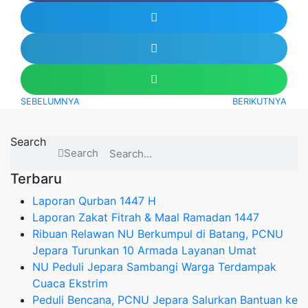
SEBELUMNYA
BERIKUTNYA
Search
Search
Terbaru
Laporan Qurban 1447 H
Laporan Zakat Fitrah & Maal Ramadan 1447
Ribuan Relawan NU Berkumpul di Batang, PCNU
Jepara Turunkan 10 Armada Layanan Umat
NU Peduli Jepara Sambangi Warga Terdampak
Cuaca Ekstrim
Peduli Bencana, PCNU Jepara Salurkan Bantuan ke