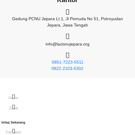
Gedung PCNU Jepara Lt 1, Jl Pemuda No 51, Potroyudan
Jepara, Jawa Tengah
info@lazisnujepara.org
0851-7223-5511
0822-2103-5302
NU CARE-LAZISNU JEPARA - 2026
Riwayat Donasi
Syarat & Ketentuan
Kebijakan Privasi
Disclaimer
Home
Zakat
Infaq Sekarang
Transaksi