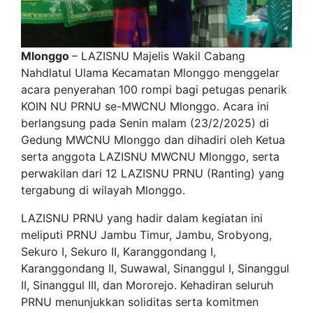
Mlonggo
– LAZISNU Majelis Wakil Cabang
Nahdlatul Ulama Kecamatan Mlonggo menggelar
acara penyerahan 100 rompi bagi petugas penarik
KOIN NU PRNU se-MWCNU Mlonggo. Acara ini
berlangsung pada Senin malam (23/2/2025) di
Gedung MWCNU Mlonggo dan dihadiri oleh Ketua
serta anggota LAZISNU MWCNU Mlonggo, serta
perwakilan dari 12 LAZISNU PRNU (Ranting) yang
tergabung di wilayah Mlonggo.
LAZISNU PRNU yang hadir dalam kegiatan ini
meliputi PRNU Jambu Timur, Jambu, Srobyong,
Sekuro I, Sekuro II, Karanggondang I,
Karanggondang II, Suwawal, Sinanggul I, Sinanggul
II, Sinanggul III, dan Mororejo. Kehadiran seluruh
PRNU menunjukkan soliditas serta komitmen