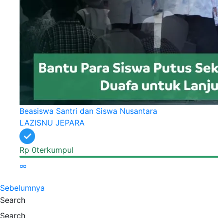
Beasiswa Santri dan Siswa Nusantara
LAZISNU JEPARA
Rp 0
terkumpul
∞
Sebelumnya
Search
Search